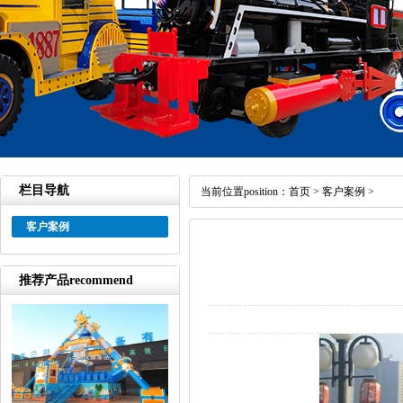
栏目导航
当前位置position：
首页
>
客户案例
>
客户案例
推荐产品recommend