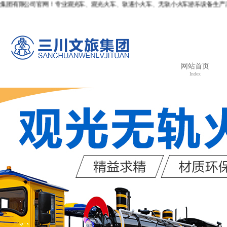
公司官网！专业观光车、观光火车、轨道小火车、无轨小火车游乐设备生产厂家。24小时服
网站首页
Index