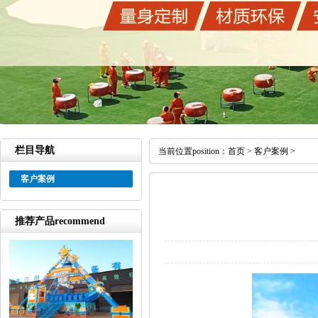
栏目导航
当前位置position：
首页
>
客户案例
>
客户案例
推荐产品recommend