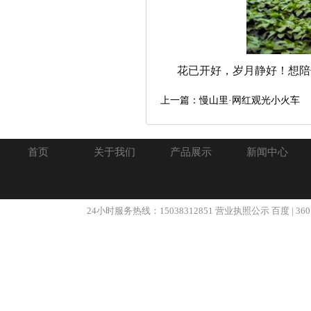
花已开好，岁月静好！
想陪
上一篇：慢山里·网红观光小火车
首页
关于我们
产品展示
新闻中心
24小时服务热线：15038312851
营业执照公示
百度
|
360