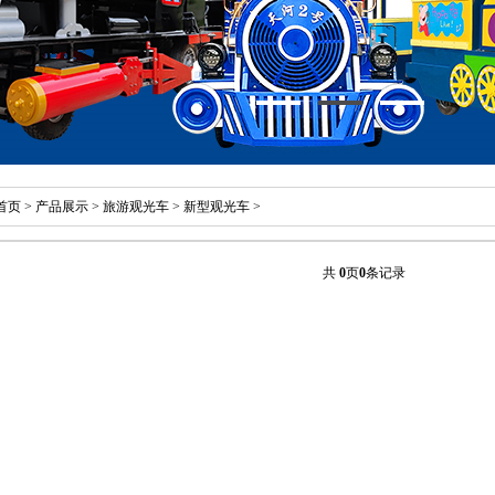
首页
>
产品展示
>
旅游观光车
>
新型观光车
>
共
0
页
0
条记录