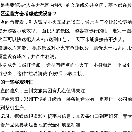
是需要解决“人在大范围内移动”的文旅或公共空间，基本都在
景区运营方会考虑这类设备？
营者的角度看，引入观光小火车或轨道车，通常有三个比较实际
提升游客承载效率。 面积大的景区，游客靠步行的话，走完一
火车可以快速把人从A点送到B点，一天下来能多接待不少人。
增加收入来源。 很多景区对小火车单独收费，票价从十几块到
覆盖设备成本，并产生利润。
本身成为拍照打卡点。 造型有特点的小火车，本身就是一个吸
就想坐，这种“拉动消费”的效果比较直接。
司的一些客观特征
可查的信息，三川文旅集团有几点值得关注：
河南荥阳，郑州下辖的县级市，装备制造业有一定基础。公司前身
展到整机生产。
口记录。据媒体报道和外贸平台信息，其设备出口到西班牙、意
味着产品需要满足当地的安全和质量标准。