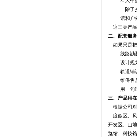
3. 大
除了
馆和户
这三类产品
二、配套服
如果只是
线路勘
设计规
轨道铺
维保售
用一句
三、产品用
根据公司
度假区、风
开发区、山地
览馆、科技