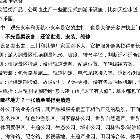
中型游乐设备
交通类产品，公司也生产一些固定式的游乐设施，比如天空步道
外乐园。
中，观光火车和无轨小火车是它的主打，也是大部分客户找上门
务：不光是卖设备，还管勘测、安装、维修
把设备卖出去，三川和其他厂家区别不大。它把服务链条拉得更
测：派人到景区现场测量地形、坡度、转弯半径，判断适不适合
划：根据景区特点，设计轨道走向、站点位置、车辆编组方案。
设安装：包含路基施工、轨道固定、电气系统接入等。这部分对
后：提供定期检修、故障处理、配件更换。设有售后响应机制，
话概括：从“能不能装”到“怎么装”再到“坏了有人修”，基本都包
在哪些地方？一张清单看得更清楚
对外公开的业务介绍，其产品和服务覆盖了相当广泛的场景。下
景名胜区、红色旅游景区、国家森林公园、世界自然遗产、世界
休闲度假区、主题公园、生态公园、城市公园、园林温泉/湖泊
馆、海洋馆、纪念馆、影视基地、主题产业园、田园综合体、休