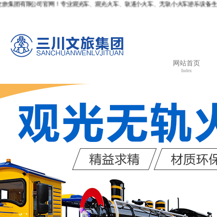
公司官网！专业观光车、观光火车、轨道小火车、无轨小火车游乐设备生产厂家。24小时服
网站首页
Index