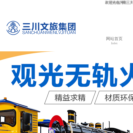
欢迎光临河南三川文旅集
网站首页
Index