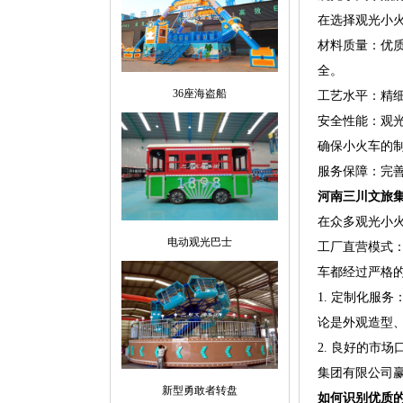
在选择观光小
材料质量：优
全。
36座海盗船
工艺水平：精
安全性能：观
确保小火车的
服务保障：完
河南三川文旅
在众多观光小
电动观光巴士
工厂直营模式
车都经过严格
1. 定制化服
论是外观造型
2. 良好的市
集团有限公司
新型勇敢者转盘
如何识别优质